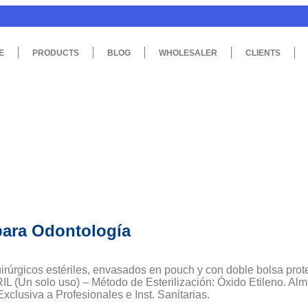
E
PRODUCTS
BLOG
WHOLESALER
CLIENTS
para Odontología
uirúrgicos estériles, envasados en pouch y con doble bolsa
L (Un solo uso) – Método de Esterilización: Óxido Etileno. Alm
xclusiva a Profesionales e Inst. Sanitarias.